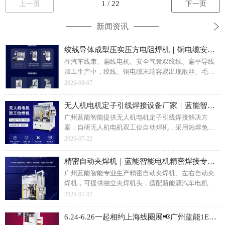
上一页
下一页
新闻资讯
绞线导体成型压实压方电阻焊机｜铜电缆安全气囊线束压方焊接解决方案
在汽车线束、扁线电机、安全气囊双绞线、扁平导线
加工生产中，绞线、铜电缆末端容易出现散丝、毛
刺、扫帚头现象，直接影响后道端子焊接、接头拼接
2026-08-07
品质。铜绞线成型压实压方电阻焊机依靠电阻热熔合
工艺，可将电缆绞线末端精密压实成方形、长方形截
无人机电机定子引线焊接设备厂家｜蓝能智能双工位自动焊机一站式焊接解决方案
面，做到无间隙、少毛刺，适配多规格线缆加工。广
广州蓝能智能提供无人机电机定子引线焊接解决方
州蓝能智能装备提供全自动、手动多系列压方压实焊
案，自研无人机电机双工位自动焊机，采用热熔免脱
接设备，覆盖铜电缆、双绞线安全气囊线、扁平导线
漆工艺，实现定子漆包线自动化焊接。双工位交替作
2026-07-22
导体等多种工件的末端成型压实焊接加工需求。
业，保障焊点一致性，配套焊前监测、焊后拉力检测
服务。支持试样打样、设备非标定制，适配航拍、植
精密自动夹焊机｜蓝能智能电机精密焊接专用设备
保、载重各类无人机无刷电机生产，面向电机制造企
广州蓝能智能专业生产精密自动夹焊机、左右自动夹
业提供稳定可靠的精密焊接设备。
焊机，可提供独立夹焊机头，适配新能源汽车电机、
无人机定子、漆包线、U/Y 端子、汽车电子水泵焊
2026-07-02
接；设备带位移压力电流实时监控、支持 MES 数据对
接，免费打样、非标定制，提供检测报告。
6.24-6.26一起相约上海线圈展📢广州蓝能1E31展位恭候莅临！