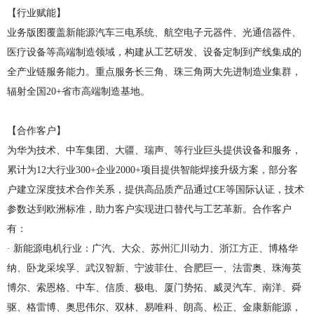
【行业赋能】
业务版图覆盖新能源汽车三电系统、航空电子元器件、光通信器件、
医疗设备等高端制造领域，构建从工艺研发、设备定制到产线集成的
全产业链服务能力。重点服务长三角、珠三角两大先进制造业集群，
辐射全国20+省市高端制造基地。
【合作客户】
为华为技术、中车集团、大疆、瑞声、等行业巨头提供设备和服务，
累计为12大行业300+企业2000+项目提供智能焊接升级方案，部分客
户建立深度技术合作关系，提供高品质产品通过CE等国际认证，技术
参数达到欧洲标准，助力客户实现进口替代与工艺革新。合作客户
有：
· 新能源电机行业：广汽、大众、苏州汇川动力、浙江方正、博格华
纳、卧龙采埃孚、武汉智新、宁波菲仕、合肥巨一、法雷奥、珠海英
博尔、索恩格、中车、信质、极电、厦门势拓、威灵汽车、南洋、舜
驱、格雷博、奥思伟尔、双林、易唯科、朗高、松正、金康新能源，