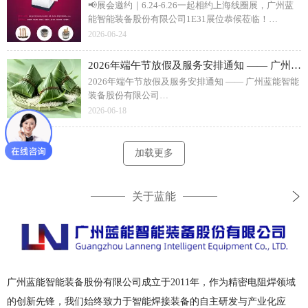
📢展会邀约｜6.24-6.26一起相约上海线圈展，广州蓝
能智能装备股份有限公司1E31展位恭候莅临！
6 月 24 日 - 26 日，广州蓝能智能装备将参展上海国际
2026-06-24
线圈展，展位1E31。本次现场展出智能绕线焊接整体
方案、磁性材料创新焊接工艺、电机变压器高效焊接
2026年端午节放假及服务安排通知 —— 广州蓝能智能装备股份有限公司
设备，覆盖新能源电机、变压器、利兹线加工等场
2026年端午节放假及服务安排通知 —— 广州蓝能智能
景。专业技术团队现场一对一工艺洽谈，提供非标定
装备股份有限公司
制、试样测试服务，诚邀新老客户、行业同仁莅临观
2026 年广州蓝能智能装备端午放假时间为 6 月 19 日 -
2026-06-18
展，共探线圈智造新技术。
6 月 21 日共 3 天，6 月 22 日正常复工，假期无调休补
班。企业设有 7×24 设备应急售后专线，节假日线上咨
询正常值守，同步项目进度保障，附厂家电话、微
加载更多
信、地址全套联系方式，设备故障可随时对接处理。
关于蓝能
广州蓝能智能装备股份有限公司成立于2011年，作为精密电阻焊领域
的创新先锋，我们始终致力于智能焊接装备的自主研发与产业化应