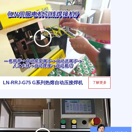
无忧。适配汽车电机、新
次焊接、切割或拼接。设备
源、空调电梯电机等多领
广泛应用于汽车线束、扁线
，助力企业降本增效，是
电机相线、安全气囊线、传
产升级优选自动化焊接设
感器线缆等领域，支持定制
。
化适配，以稳定性能与全流
程技术支持，助力企业提升
生产效率、优化产品质量。
LN-RRJ-G75 G系列热熔自动压接焊机
了解更多