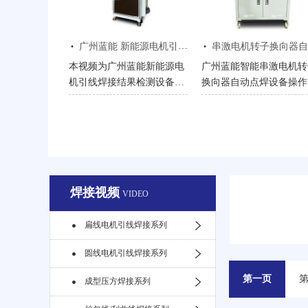
接一体化作业流程，直观展
样与设备非标定制，直观
示线束末端无毛刺、不散
示自动化精密焊接生产全
·
·
丝、无扫帚头的高精度压方
程。
广州蓝能 新能源电机引线焊接结果检测设备操作视频
串激电机转子换向器自动点焊设备操作视
成型效果。
本视频为广州蓝能新能源电
广州蓝能智能串激电机转
机引线焊接结果检测设备的
换向器自动点焊设备操作
完整操作演示，展示设备与
频。设备采用高刚性焊接
前端焊接设备联动、自动识
头，电极拆装便捷、通水
别焊料溢出状态、判定焊点
设计，搭配安全防护结构
质量的全过程。设备可高效
操作简单高效。0.5mm 
拦截虚焊、漏焊等缺陷，替
线径 12 钩点焊仅需 6~7
代人工质检，实现焊后在线
秒，1.0mm 线径点焊约 9
焊接视频
智能校验，同时支持数据追
秒，适配各类串激电机产
VIDEO
溯，为新能源电机焊接品质
线，可配套工业冷水机，
提供全链路保障。
力企业批量生产提效。
扁线电机引线焊接系列
圆线电机引线焊接系列
第一页
成型压方焊接系列