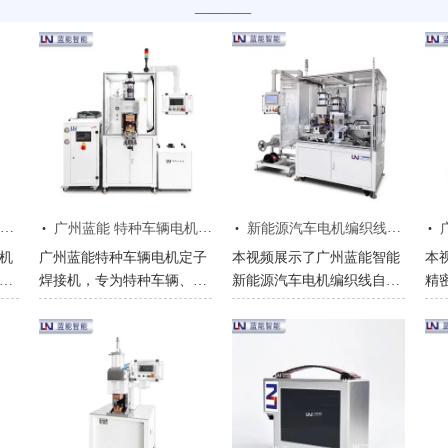
————
·
·
·
频
广州蓝能 特种车辆电机定子焊接机视频操作演示
新能源汽车电机编织线自动送线压方焊机操作视频
广
机
广州蓝能特种车辆电机定子
本视频展示了广州蓝能智能
本
完
焊接机，专为特种车辆、工
新能源汽车电机编织线自动
精
熔
程车辆电机打造。设备采用
送线压方焊机的完整操作流
示
漆
免脱漆热熔焊接工艺，无需
程，包含自动送线、压方成
法
人工刮漆与焊锡辅料，单端
型、焊接裁切全工序演示，
钢
适
子焊接仅需 5-15 秒，接头
清晰呈现设备如何实现铜编
程
机
低电阻、高抗拉，适配车辆
织线无毛刺、无散线的高效
作
、
电机高震动、高负载工况。
压方成型，直观了解设备的
点
打
视频实拍设备操作流程，直
自动化生产效果与操作细
的