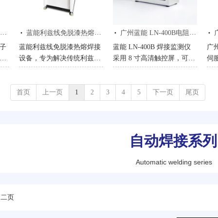
展
观展示焊接过程，助力企业
节。
能
过
了解特种电机高效焊接方
户
·
·
·
案。
频
蓝能利兹线免脱漆热熔焊接设备 | 高效可靠，赋能智能制造
广州蓝能 LN-400B电阻焊监测仪
广
子
蓝能利兹线免脱漆热熔焊接
蓝能 LN‑400B 焊接监测仪
广
视
设备，专为解决传统利兹线
采用 8 寸高清触控屏，可实
伺
机
焊接剥漆耗时、易损线材痛
时监测并显示焊接电流、电
频
冷
点设计。无需人工去漆皮，
压、功率、时间、压力、位
节
，
可直接通过专用热熔焊接机
移、温度、气压等波形与数
力
首页
上一页
1
2
3
4
5
下一页
尾页
以内
熔焊，大幅提升生产效率、
据，适用于交流、交流逆
机
降低人力成本。设备核心优
变、直流逆变、晶体管、储
+ 
势：焊点可靠、强度高、一
能式等多种电阻焊机。设备
接
致性好，漆皮气化彻底，实
支持 32 组参数存储、海量
自动焊接系列
传
助
现100%导通，拉力强劲，适
数据记录与 U 盘导出，具备
除
配多行业利兹线加工需求。
数据追溯、品质判定、异常
十
Automatic welding series
蓝能深耕焊接领域，品质有
报警及产量统计功能，配有
热
保障，欢迎咨询洽谈，获取
丰富接口与 RS232、
铜
定制化解决方案。
RS485、以太网等通讯协
测
第二页
议，可接入自动化产线，支
化
持中、英、日多语言切换，
多