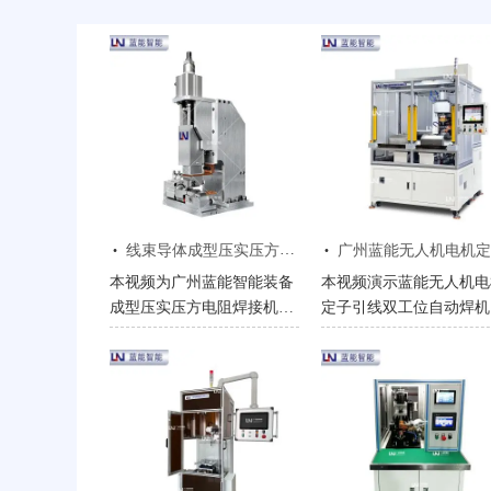
·
·
线束导体成型压实压方电阻焊机设备视频展示
​广州蓝能无人机电机定子引线双工位自动焊机---焊接操作视
本视频为广州蓝能智能装备
本视频演示蓝能无人机电
成型压实压方电阻焊接机设
定子引线双工位自动焊机
备实拍工艺演示，完整展示
整焊接流程，设备采用热
铜电缆、铜绞线、双绞线安
免脱漆工艺，无需预处理
全气囊线、扁平导线导体、
包线，双工位交替连续作
电缆绞线末端无间隙压实压
业，焊点稳定一致性高。
方成型全过程。视频真实呈
配航拍、植保、载重无人
现设备自动送线、自动压实
无刷电机量产，配套拉力
压方、自动剪切、全自动焊
镜像检测服务，支持试样