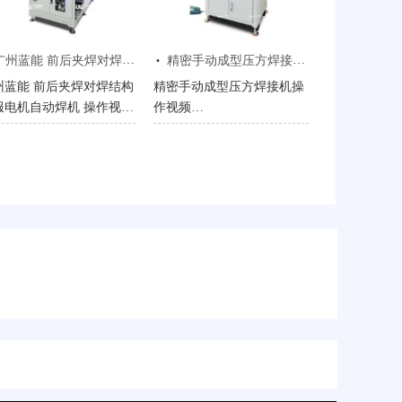
，为五金、机电等行业用
扇电机规模化量产，为企业
提供参考。
提供专业焊接解决方案。
·
州蓝能 前后夹焊对焊结构伺服电机自动焊机 操作视频
精密手动成型压方焊接机操作视频
州蓝能 前后夹焊对焊结构
精密手动成型压方焊接机操
服电机自动焊机 操作视
作视频
：焊接是制造业核心环
我司系列成型压实压方焊接
，效率品质决定产品竞争
机（电阻焊机），专为铜电
。蓝能伺服电机自动焊
缆、双绞线、扁平导线等多
，采用前后夹焊对焊结构
类导体末端加工打造。核心
自动化焊接配置 + 热熔焊
采用电阻热无间隙熔合技
工艺，三重核心优势破解
术，配合定制化压力与电极
统焊接痛点。设备无需刮
结构，实现精密成型压方焊
漆皮，单个焊点几秒至二
接，杜绝毛刺与线芯散开问
秒完成，效率远超人工；
题。设备由热熔焊接机、工
熔工艺让漆皮完全气化、
业冷水机、电气电控系统组
线无损，焊缝致密，拉力
成，提供全自动（自动送线
试漆包线只断不脱；自动
/ 压实 / 剪切）与手动精密
调控保障批量品质统一，
系列，覆盖不同平方数线缆
重防护杜绝焊裂起火，安
需求。加工后导体可直接二