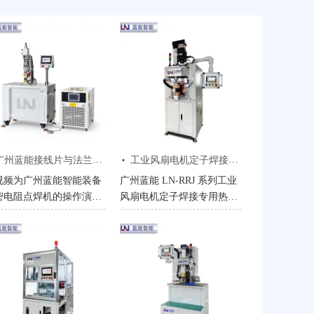
·
州蓝能接线片与法兰焊接精密电阻点焊机操作演示视频
工业风扇电机定子焊接专用热熔焊接机操作视频
视频为广州蓝能智能装备
广州蓝能 LN-RRJ 系列工业
密电阻点焊机的操作演
风扇电机定子焊接专用热熔
，展示了设备在接线片与
焊接机，采用电阻热 + 精准
兰焊接、镀锌碳钢与不锈
压力一体化工艺，免脱漆、
材质焊接中的实际应用过
免焊锡，高效解决焊接效率
。视频清晰呈现设备的操
低、易脱漆、不牢固等痛
流程、焊接效果与优势特
点。焊接单个端子仅需 5-15
，帮助用户直观了解设备
秒，三相线电阻偏差＜1%，
高精控制、高效低耗性
导通率 100%，适配工业风