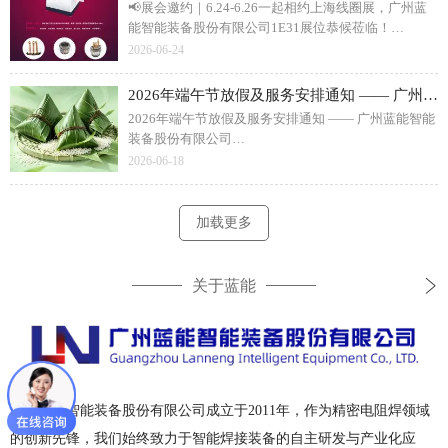
📢展会邀约｜6.24-6.26一起相约上海线圈展，广州蓝
能智能装备股份有限公司1E31展位恭候莅临！
6 月 24 日 - 26 日，广州蓝能智能装备将参展上海国际
2026-06-24
线圈展，展位1E31。本次现场展出智能绕线焊接整体
方案、磁性材料创新焊接工艺、电机变压器高效焊接
2026年端午节放假及服务安排通知 —— 广州蓝能智能装备股份有限公司
设备，覆盖新能源电机、变压器、利兹线加工等场
2026年端午节放假及服务安排通知 —— 广州蓝能智能
景。专业技术团队现场一对一工艺洽谈，提供非标定
装备股份有限公司
制、试样测试服务，诚邀新老客户、行业同仁莅临观
2026 年广州蓝能智能装备端午放假时间为 6 月 19 日 -
2026-06-18
展，共探线圈智造新技术。
6 月 21 日共 3 天，6 月 22 日正常复工，假期无调休补
班。企业设有 7×24 设备应急售后专线，节假日线上咨
询正常值守，同步项目进度保障，附厂家电话、微
加载更多
信、地址全套联系方式，设备故障可随时对接处理。
关于蓝能
广州蓝能智能装备股份有限公司成立于2011年，作为精密电阻焊领域
的创新先锋，我们始终致力于智能焊接装备的自主研发与产业化应