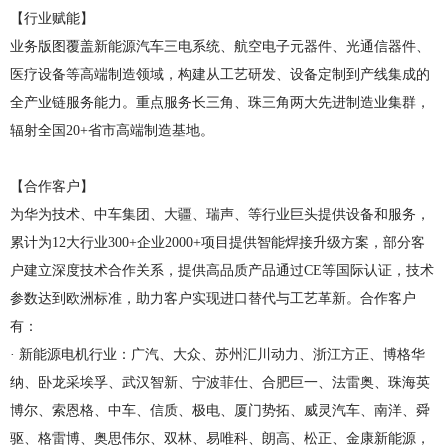
【行业赋能】
业务版图覆盖新能源汽车三电系统、航空电子元器件、光通信器件、
医疗设备等高端制造领域，构建从工艺研发、设备定制到产线集成的
全产业链服务能力。重点服务长三角、珠三角两大先进制造业集群，
辐射全国20+省市高端制造基地。
【合作客户】
为华为技术、中车集团、大疆、瑞声、等行业巨头提供设备和服务，
累计为12大行业300+企业2000+项目提供智能焊接升级方案，部分客
户建立深度技术合作关系，提供高品质产品通过CE等国际认证，技术
参数达到欧洲标准，助力客户实现进口替代与工艺革新。合作客户
有：
· 新能源电机行业：广汽、大众、苏州汇川动力、浙江方正、博格华
纳、卧龙采埃孚、武汉智新、宁波菲仕、合肥巨一、法雷奥、珠海英
博尔、索恩格、中车、信质、极电、厦门势拓、威灵汽车、南洋、舜
驱、格雷博、奥思伟尔、双林、易唯科、朗高、松正、金康新能源，