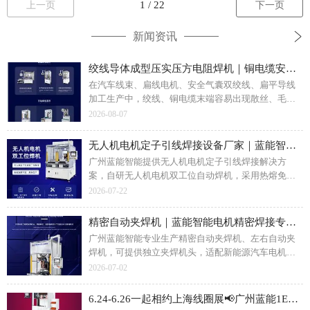
上一页
下一页
新闻资讯
绞线导体成型压实压方电阻焊机｜铜电缆安全气囊线束压方焊接解决方案
在汽车线束、扁线电机、安全气囊双绞线、扁平导线
加工生产中，绞线、铜电缆末端容易出现散丝、毛
刺、扫帚头现象，直接影响后道端子焊接、接头拼接
2026-08-07
品质。铜绞线成型压实压方电阻焊机依靠电阻热熔合
工艺，可将电缆绞线末端精密压实成方形、长方形截
无人机电机定子引线焊接设备厂家｜蓝能智能双工位自动焊机一站式焊接解决方案
面，做到无间隙、少毛刺，适配多规格线缆加工。广
广州蓝能智能提供无人机电机定子引线焊接解决方
州蓝能智能装备提供全自动、手动多系列压方压实焊
案，自研无人机电机双工位自动焊机，采用热熔免脱
接设备，覆盖铜电缆、双绞线安全气囊线、扁平导线
漆工艺，实现定子漆包线自动化焊接。双工位交替作
2026-07-22
导体等多种工件的末端成型压实焊接加工需求。
业，保障焊点一致性，配套焊前监测、焊后拉力检测
服务。支持试样打样、设备非标定制，适配航拍、植
精密自动夹焊机｜蓝能智能电机精密焊接专用设备
保、载重各类无人机无刷电机生产，面向电机制造企
广州蓝能智能专业生产精密自动夹焊机、左右自动夹
业提供稳定可靠的精密焊接设备。
焊机，可提供独立夹焊机头，适配新能源汽车电机、
无人机定子、漆包线、U/Y 端子、汽车电子水泵焊
2026-07-02
接；设备带位移压力电流实时监控、支持 MES 数据对
接，免费打样、非标定制，提供检测报告。
6.24-6.26一起相约上海线圈展📢广州蓝能1E31展位恭候莅临！