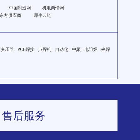
 中国制造网 机电商情网
技东方供应商
犀牛云链
变压器 PCB焊接 点焊机 自动化 中频 电阻焊 夹焊
售后服务