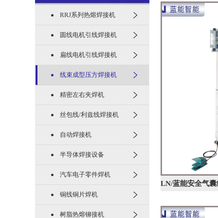
RRJ系列热熔焊接机
圆线电机引线焊接机
扁线电机引线焊接机
线束成型压方焊接机
精密左右夹焊机
丝包线/利兹线焊接机
自动焊接机
半导体焊接设备
汽车电子零件焊机
LN/蓝能安全气
铜线铜片焊机
树脂热熔铆接机