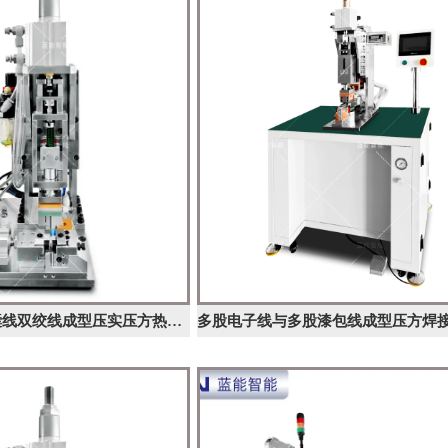
蓝能智能安全气囊线双绞线成型压实压方热熔焊接机电阻焊机
多股电子线与多股漆包线成型压方焊