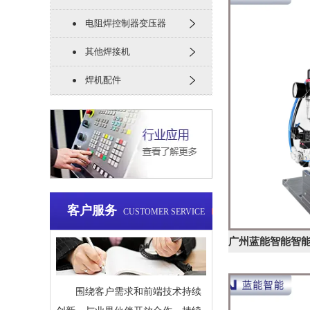
电阻焊控制器变压器
其他焊接机
焊机配件
客户服务
CUSTOMER SERVICE
围绕客户需求和前端技术持续