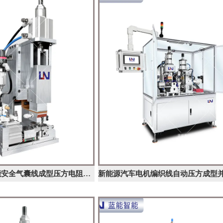
广州蓝能智能智能安全气囊线成型压方电阻焊机