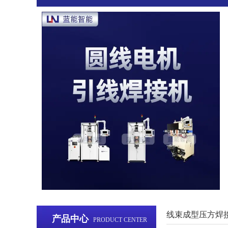
线束成型压方焊
产品中心
PRODUCT CENTER