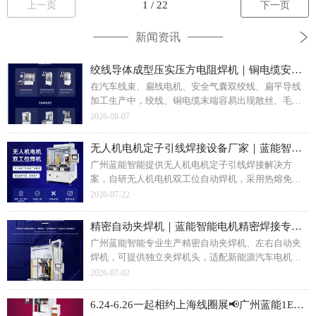
上一页
下一页
新闻资讯
绞线导体成型压实压方电阻焊机｜铜电缆安全气囊线束压方焊接解决方案
在汽车线束、扁线电机、安全气囊双绞线、扁平导线
加工生产中，绞线、铜电缆末端容易出现散丝、毛
刺、扫帚头现象，直接影响后道端子焊接、接头拼接
2026-08-07
品质。铜绞线成型压实压方电阻焊机依靠电阻热熔合
工艺，可将电缆绞线末端精密压实成方形、长方形截
无人机电机定子引线焊接设备厂家｜蓝能智能双工位自动焊机一站式焊接解决方案
面，做到无间隙、少毛刺，适配多规格线缆加工。广
广州蓝能智能提供无人机电机定子引线焊接解决方
州蓝能智能装备提供全自动、手动多系列压方压实焊
案，自研无人机电机双工位自动焊机，采用热熔免脱
接设备，覆盖铜电缆、双绞线安全气囊线、扁平导线
漆工艺，实现定子漆包线自动化焊接。双工位交替作
2026-07-22
导体等多种工件的末端成型压实焊接加工需求。
业，保障焊点一致性，配套焊前监测、焊后拉力检测
服务。支持试样打样、设备非标定制，适配航拍、植
精密自动夹焊机｜蓝能智能电机精密焊接专用设备
保、载重各类无人机无刷电机生产，面向电机制造企
广州蓝能智能专业生产精密自动夹焊机、左右自动夹
业提供稳定可靠的精密焊接设备。
焊机，可提供独立夹焊机头，适配新能源汽车电机、
无人机定子、漆包线、U/Y 端子、汽车电子水泵焊
2026-07-02
接；设备带位移压力电流实时监控、支持 MES 数据对
接，免费打样、非标定制，提供检测报告。
6.24-6.26一起相约上海线圈展📢广州蓝能1E31展位恭候莅临！