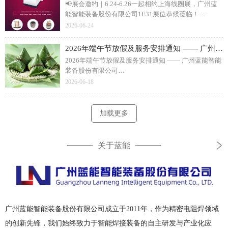
📢展会邀约｜6.24-6.26一起相约上海线圈展，广州蓝
能智能装备股份有限公司1E31展位恭候莅临！
6 月 24 日 - 26 日，广州蓝能智能装备将参展上海国际
2026-06-24
线圈展，展位1E31。本次现场展出智能绕线焊接整体
方案、磁性材料创新焊接工艺、电机变压器高效焊接
2026年端午节放假及服务安排通知 —— 广州蓝能智能装备股份有限公司
设备，覆盖新能源电机、变压器、利兹线加工等场
2026年端午节放假及服务安排通知 —— 广州蓝能智能
景。专业技术团队现场一对一工艺洽谈，提供非标定
装备股份有限公司
制、试样测试服务，诚邀新老客户、行业同仁莅临观
2026 年广州蓝能智能装备端午放假时间为 6 月 19 日 -
2026-06-18
展，共探线圈智造新技术。
6 月 21 日共 3 天，6 月 22 日正常复工，假期无调休补
班。企业设有 7×24 设备应急售后专线，节假日线上咨
询正常值守，同步项目进度保障，附厂家电话、微
加载更多
信、地址全套联系方式，设备故障可随时对接处理。
关于蓝能
广州蓝能智能装备股份有限公司成立于2011年，作为精密电阻焊领域
的创新先锋，我们始终致力于智能焊接装备的自主研发与产业化应