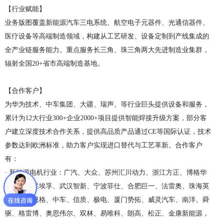
【行业赋能】
业务版图覆盖新能源汽车三电系统、航空电子元器件、光通信器件、
医疗设备等高端制造领域，构建从工艺研发、设备定制到产线集成的
全产业链服务能力。重点服务长三角、珠三角两大先进制造业集群，
辐射全国20+省市高端制造基地。
【合作客户】
为华为技术、中车集团、大疆、瑞声、等行业巨头提供设备和服务，
累计为12大行业300+企业2000+项目提供智能焊接升级方案，部分客
户建立深度技术合作关系，提供高品质产品通过CE等国际认证，技术
参数达到欧洲标准，助力客户实现进口替代与工艺革新。合作客户
有：
· 新能源电机行业：广汽、大众、苏州汇川动力、浙江方正、博格华
纳、卧龙采埃孚、武汉智新、宁波菲仕、合肥巨一、法雷奥、珠海英
博尔、索恩格、中车、信质、极电、厦门势拓、威灵汽车、南洋、舜
驱、格雷博、奥思伟尔、双林、易唯科、朗高、松正、金康新能源，