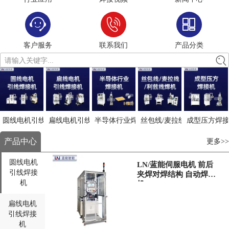
客户服务
联系我们
产品分类
请输入关键字...
圆线电机引线焊接
扁线电机引线焊接
半导体行业焊接机
丝包线/麦拉线/利兹线焊接
成型压方焊
产品中心
更多>>
圆线电机
LN/蓝能伺服电机 前后
引线焊接
夹焊对焊结构 自动焊接
机
机
扁线电机
引线焊接
机