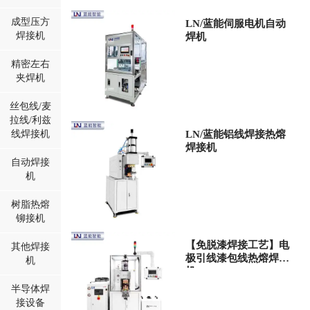
成型压方
LN/蓝能伺服电机自动
焊接机
焊机
精密左右
夹焊机
丝包线/麦
拉线/利兹
线焊接机
LN/蓝能铝线焊接热熔
焊接机
自动焊接
机
树脂热熔
铆接机
【免脱漆焊接工艺】电
其他焊接
极引线漆包线热熔焊接
机
机
半导体焊
接设备