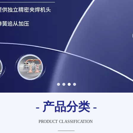
1
2
3
4
- 产品分类 -
PRODUCT CLASSIFICATION
————