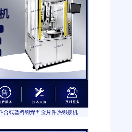
粘合或塑料铆焊五金片件热铆接机